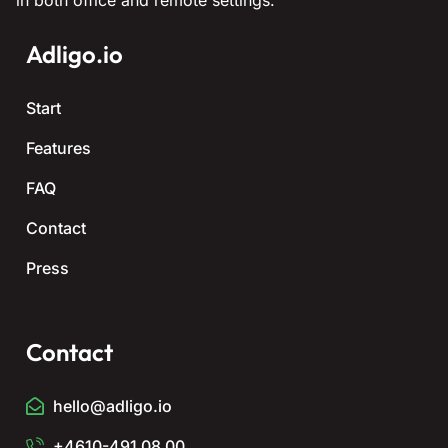
in both office and remote settings.
Adligo.io
Start
Features
FAQ
Contact
Press
Contact
hello@adligo.io
+4610-491 08 00