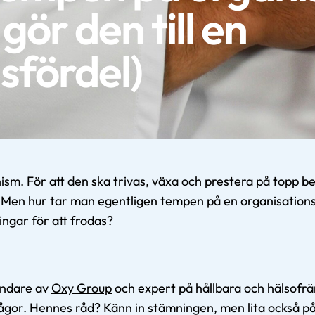
gör den till en
sfördel)
ism. För att den ska trivas, växa och prestera på topp 
. Men hur tar man egentligen tempen på en organisation
ningar för att frodas?
undare av
Oxy Group
och expert på hållbara och hälsofr
frågor. Hennes råd? Känn in stämningen, men lita också p