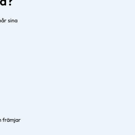
ga?
når sina
m främjar