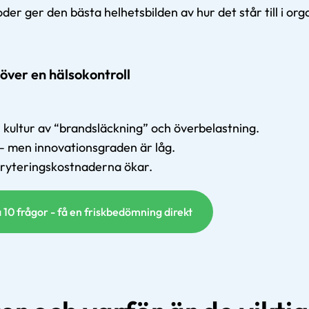
r ger den bästa helhetsbilden av hur det står till i org
över en hälsokontroll
 kultur av “brandsläckning” och överbelastning.
 – men innovationsgraden är låg.
kryteringskostnaderna ökar.
 10 frågor - få en friskbedömning direkt