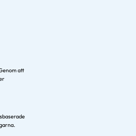
 Genom att
er
gsbaserade
ngarna.