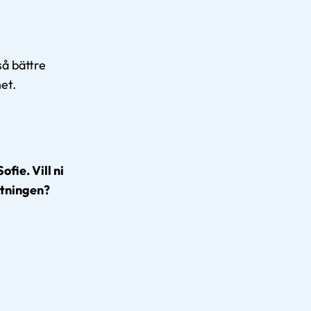
så bättre
et.
ie. Vill ni
ttningen?