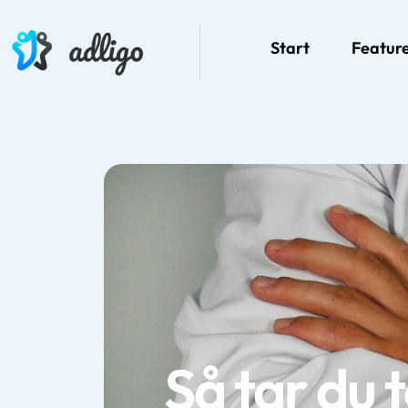
Start
Featur
Så tar du