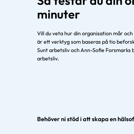
Så testar du din o
minuter
Vill du veta hur din organisation mår oc
är ett verktyg som baseras på tio befors
Sunt arbetsliv och Ann-Sofie Forsmarks 
arbetsliv.
Behöver ni stöd i att skapa en häls