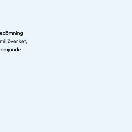
kbedömning
miljöverket,
främjande