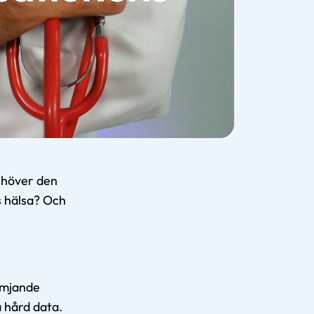
behöver den
s hälsa? Och
ämjande
å hård data.