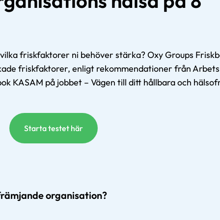
rganisations hälsa på 8
h vilka friskfaktorer ni behöver stärka? Oxy Groups Fris
kade friskfaktorer, enligt rekommendationer från Arbets
bok KASAM på jobbet – Vägen till ditt hållbara och hälso
Starta testet här
ofrämjande organisation?