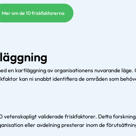
Mer om de 10 friskfaktorerna
tläggning
a med en kartläggning av organisationens nuvarande läge.
riskfaktor kan ni snabbt identifiera de områden som behöv
vetenskapligt validerade friskfaktorer.
Detta forsknin
rganisation eller avdelning presterar inom de förutsättni