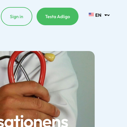
EN
Sign in
Testa Adligo
sationens