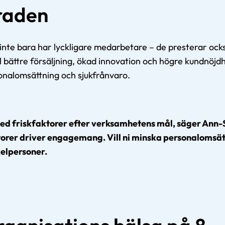
 raden
r inte bara har lyckligare medarbetare – de presterar ock
 bättre försäljning, ökad innovation och högre kundnöjdh
onalomsättning och sjukfrånvaro.
d friskfaktorer efter verksamhetens mål, säger Ann-Sof
torer driver engagemang. Vill ni minska personalomsä
kelpersoner.