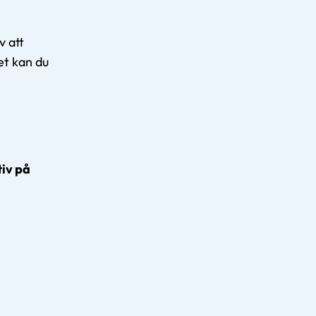
v att
et kan du
tiv på