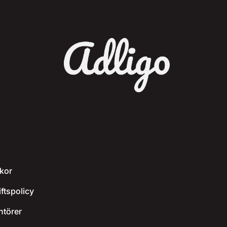
kor
ftspolicy
ntörer