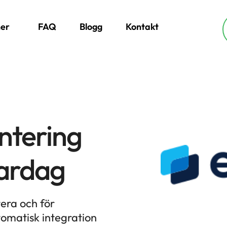
ner
FAQ
Blogg
Kontakt
ntering
vardag
era och för
tomatisk integration