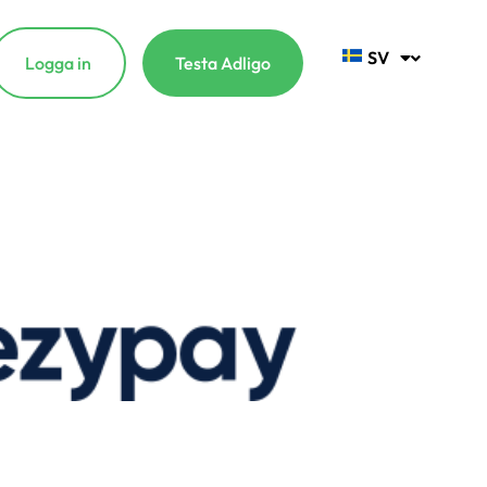
SV
Logga in
Testa Adligo