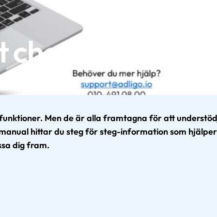
tt chefsverktyg
funktioner. Men de är alla framtagna för att understö
rmanual hittar du steg för steg-information som hjälper 
issa dig fram.