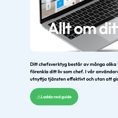
Allt om di
Ditt chefsverktyg består av många olika 
förenkla ditt liv som chef. I vår använda
utnyttja tjänsten effektivt och utan att g
Ladda ned guide