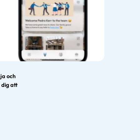
dja och
dig att