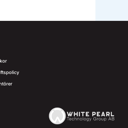
kor
ftspolicy
ntörer